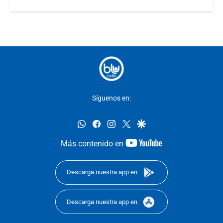
Síguenos en:
whatsapp
facebook
instagram
twitter
google
youtube-
Más contenido en
footer
Descarga nuestra app en
Descarga nuestra app en