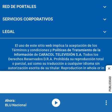
RED DE PORTALES
SERVICIOS CORPORATIVOS
LEGAL
El uso de este sitio web implica la aceptación de los
Términos y condiciones
y
Políticas de Tratamiento de la
Información
de
CARACOL TELEVISIÓN S.A.
Todos los
Derechos Reservados D.R.A. Prohibida su reproducción total
o parcial, así como su traducción a cualquier idioma sin
autorización escrita de su titular. Reproduction in whole or in
c
part, or translation without written permission is prohibited.
All rights reserved 2025.
PUBLICIDAD
MIEMBRO DE:
media-icon
BLU Nacional