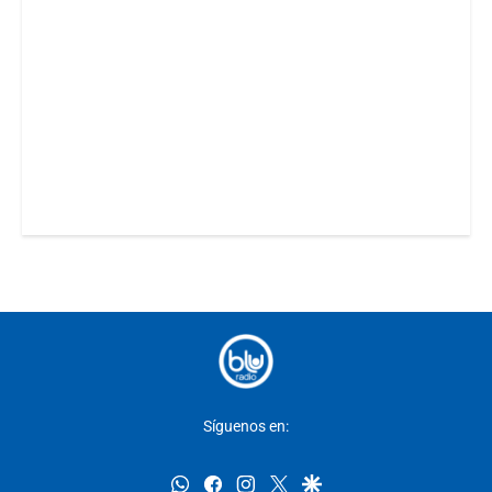
Síguenos en:
whatsapp
facebook
instagram
twitter
google