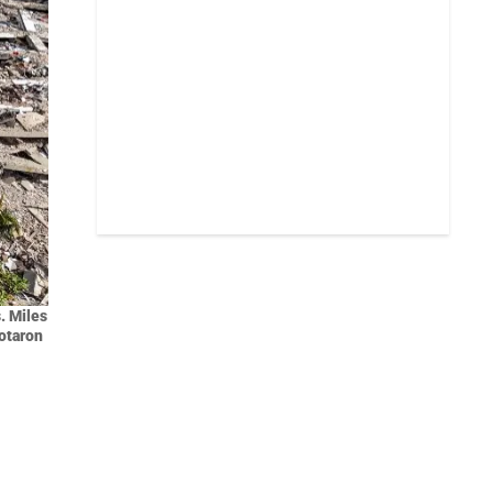
. Miles
otaron