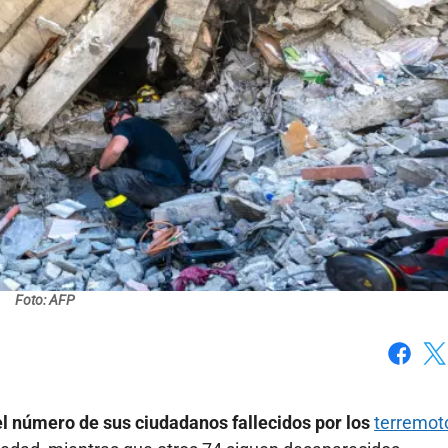
Foto: AFP
Faceboo
X
l número de sus ciudadanos fallecidos por los
terremot