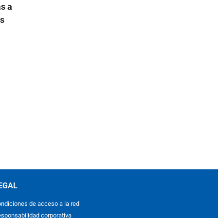
s a
os
EGAL
ndiciones de acceso a la red
sponsabilidad corporativa