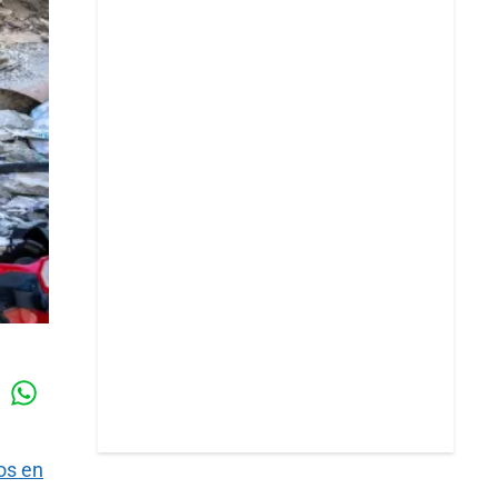
Whatsapp
k
os en