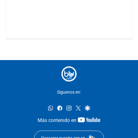
Síguenos en:
whatsapp
facebook
instagram
twitter
google
youtube-
Más contenido en
footer
Descarga nuestra app en