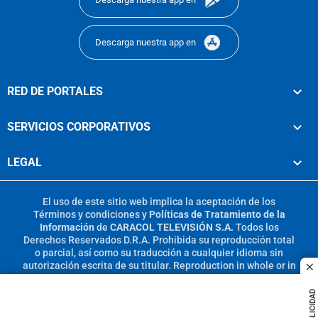
Descarga nuestra app en
RED DE PORTALES
SERVICIOS CORPORATIVOS
LEGAL
El uso de este sitio web implica la aceptación de los
Términos y condiciones
y
Políticas de Tratamiento de la
Información
de
CARACOL TELEVISIÓN S.A.
Todos los
Derechos Reservados D.R.A. Prohibida su reproducción total
o parcial, así como su traducción a cualquier idioma sin
autorización escrita de su titular. Reproduction in whole or in
c
part, or translation without written permission is prohibited.
All rights reserved 2025.
PUBLICIDAD