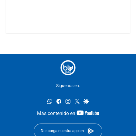
Síguenos en:
whatsapp
facebook
instagram
twitter
google
youtube-
Más contenido en
footer
Descarga nuestra app en