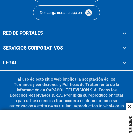
Descarga nuestra app en
RED DE PORTALES
SERVICIOS CORPORATIVOS
LEGAL
El uso de este sitio web implica la aceptación de los
Términos y condiciones
y
Políticas de Tratamiento de la
Información
de
CARACOL TELEVISIÓN S.A.
Todos los
Derechos Reservados D.R.A. Prohibida su reproducción total
o parcial, así como su traducción a cualquier idioma sin
autorización escrita de su titular. Reproduction in whole or in
c
part, or translation without written permission is prohibited.
All rights reserved 2025.
PUBLICIDAD
MIEMBRO DE: