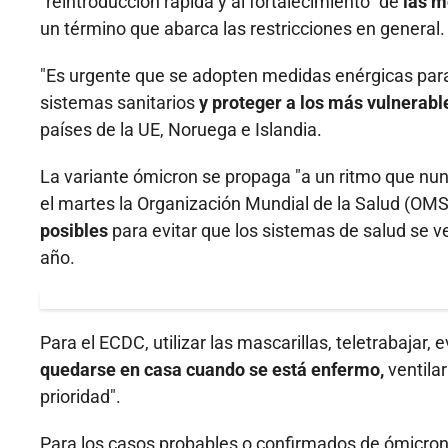
"reintroducción rápida y al fortalecimiento" de
las m
un término que abarca las restricciones en general.
"Es urgente que se adopten medidas enérgicas para 
sistemas sanitarios
y proteger a los más vulnerab
países de la UE, Noruega e Islandia.
La variante ómicron se propaga "a un ritmo que nun
el martes la Organización Mundial de la Salud (OMS
posibles
para evitar que los sistemas de salud se 
año.
Para el ECDC, utilizar las mascarillas, teletrabajar, 
quedarse en casa cuando se está enfermo,
ventilar
prioridad".
Para los casos probables o confirmados de ómicron, 