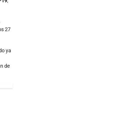
-19
,
s
os 27
do ya
in de