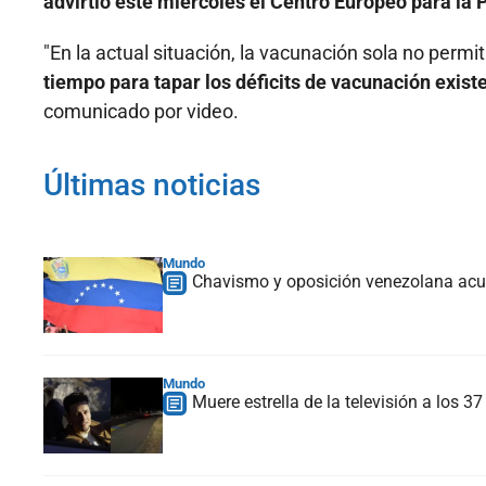
advirtió este miércoles el Centro Europeo para la
"En la actual situación, la vacunación sola no permi
tiempo para tapar los déficits de vacunación exist
comunicado por video.
Últimas noticias
Mundo
Chavismo y oposición venezolana acue
Mundo
Muere estrella de la televisión a los 