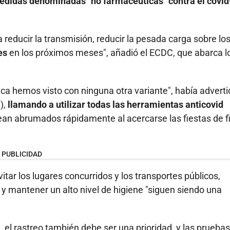
edidas denominadas "no farmacéuticas" contra el covid
reducir la transmisión, reducir la pesada carga sobre lo
les
en los próximos meses", añadió el ECDC, que abarca l
ca hemos visto con ninguna otra variante", había adverti
),
llamando a utilizar todas las herramientas anticovid
vean abrumados rápidamente al acercarse las fiestas de f
PUBLICIDAD
evitar los lugares concurridos y los transportes públicos,
 y mantener un alto nivel de higiene "siguen siendo una
el rastreo también debe ser una prioridad, y las pruebas