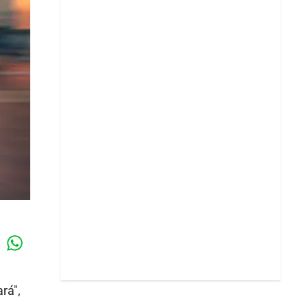
Whatsapp
k
rá",