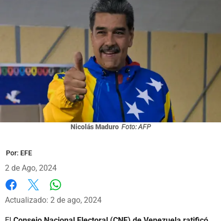
Nicolás Maduro
Foto: AFP
Por:
EFE
2 de Ago, 2024
Whatsapp
Facebook
X
Actualizado: 2 de ago, 2024
El
Consejo Nacional Electoral (CNE) de Venezuela ratificó