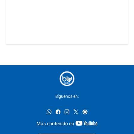
Síguenos en:
whatsapp
facebook
instagram
twitter
google
youtube-
Más contenido en
footer