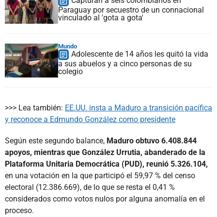
Capturan a seis colombianos en
Paraguay por secuestro de un connacional
vinculado al 'gota a gota'
Mundo
Adolescente de 14 años les quitó la vida
a sus abuelos y a cinco personas de su
colegio
>>> Lea también:
EE.UU. insta a Maduro a transición pacífica
y reconoce a Edmundo González como presidente
Según este segundo balance,
Maduro obtuvo 6.408.844
apoyos, mientras que González Urrutia, abanderado de la
Plataforma Unitaria Democrática (PUD), reunió 5.326.104,
en una votación en la que participó el 59,97 % del censo
electoral (12.386.669), de lo que se resta el 0,41 %
considerados como votos nulos por alguna anomalía en el
proceso.