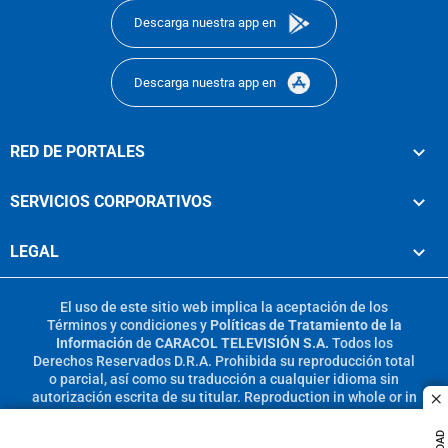
Descarga nuestra app en
Descarga nuestra app en
RED DE PORTALES
SERVICIOS CORPORATIVOS
LEGAL
El uso de este sitio web implica la aceptación de los
Términos y condiciones
y
Políticas de Tratamiento de la
Información
de
CARACOL TELEVISIÓN S.A.
Todos los
Derechos Reservados D.R.A. Prohibida su reproducción total
o parcial, así como su traducción a cualquier idioma sin
autorización escrita de su titular. Reproduction in whole or in
c
part, or translation without written permission is prohibited.
All rights reserved 2025.