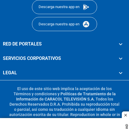
Descarga nuestra app en
Descarga nuestra app en
RED DE PORTALES
SERVICIOS CORPORATIVOS
LEGAL
El uso de este sitio web implica la aceptación de los
Términos y condiciones
y
Políticas de Tratamiento de la
Información
de
CARACOL TELEVISIÓN S.A.
Todos los
Derechos Reservados D.R.A. Prohibida su reproducción total
o parcial, así como su traducción a cualquier idioma sin
autorización escrita de su titular. Reproduction in whole or in
c
part, or translation without written permission is prohibited.
All rights reserved 2025.