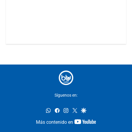
Síguenos en:
whatsapp
facebook
instagram
twitter
google
youtube-
Más contenido en
footer