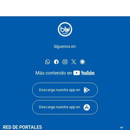
Síguenos en:
whatsapp
facebook
instagram
twitter
google
youtube-
Más contenido en
footer
Descarga nuestra app en
Descarga nuestra app en
RED DE PORTALES