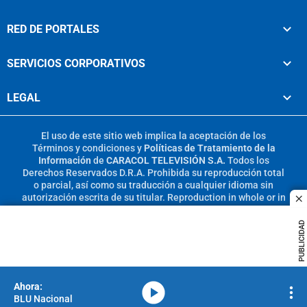
RED DE PORTALES
SERVICIOS CORPORATIVOS
LEGAL
El uso de este sitio web implica la aceptación de los
Términos y condiciones
y
Políticas de Tratamiento de la
Información
de
CARACOL TELEVISIÓN S.A.
Todos los
Derechos Reservados D.R.A. Prohibida su reproducción total
o parcial, así como su traducción a cualquier idioma sin
autorización escrita de su titular. Reproduction in whole or in
c
part, or translation without written permission is prohibited.
All rights reserved 2025.
PUBLICIDAD
MIEMBRO DE:
media-icon
BLU Nacional