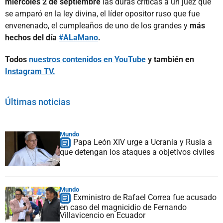
miércoles 2 de septiembre
las duras críticas a un juez que
se amparó en la ley divina, el líder opositor ruso que fue
envenenado, el cumpleaños de uno de los grandes y
más
hechos del día
#ALaMano
.
Todos
nuestros contenidos en YouTube
y también en
Instagram TV.
Últimas noticias
Mundo
Papa León XIV urge a Ucrania y Rusia a
que detengan los ataques a objetivos civiles
Mundo
Exministro de Rafael Correa fue acusado
en caso del magnicidio de Fernando
Villavicencio en Ecuador