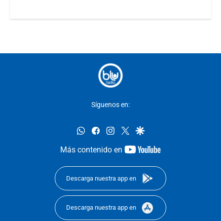
Síguenos en:
whatsapp
facebook
instagram
twitter
google
youtube-
Más contenido en
footer
Descarga nuestra app en
Descarga nuestra app en