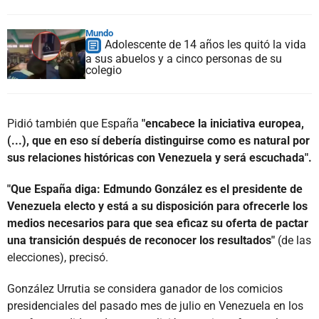
Mundo
Adolescente de 14 años les quitó la vida
a sus abuelos y a cinco personas de su
colegio
Pidió también que España
"encabece la iniciativa europea,
(...), que en eso sí debería distinguirse como es natural por
sus relaciones históricas con Venezuela y será escuchada".
"Que España diga: Edmundo González es el presidente de
Venezuela electo y está a su disposición para ofrecerle los
medios necesarios para que sea eficaz su oferta de pactar
una transición después de reconocer los resultados"
(de las
elecciones), precisó.
González Urrutia se considera ganador de los comicios
presidenciales del pasado mes de julio en Venezuela en los