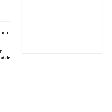
biana
án
ad de