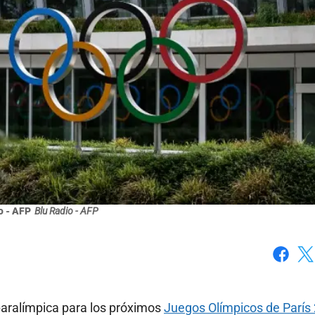
o - AFP
Blu Radio - AFP
Faceboo
X
 paralímpica para los próximos
Juegos Olímpicos de París