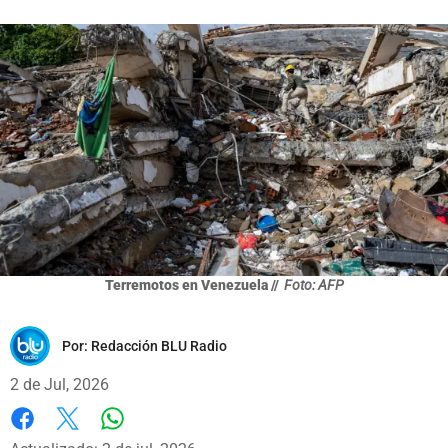
Terremotos en Venezuela //
Foto: AFP
Por:
Redacción BLU Radio
2 de Jul, 2026
Whatsapp
Facebook
X