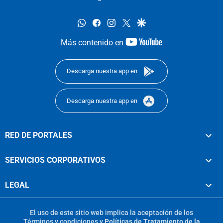
whatsapp
facebook
instagram
twitter
google
youtube-
Más contenido en
footer
Descarga nuestra app en
Descarga nuestra app en
RED DE PORTALES
SERVICIOS CORPORATIVOS
LEGAL
El uso de este sitio web implica la aceptación de los
Términos y condiciones
y
Políticas de Tratamiento de la