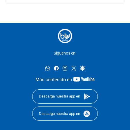
Síguenos en:
whatsapp
facebook
instagram
twitter
google
youtube-
Más contenido en
footer
Descarga nuestra app en
Descarga nuestra app en