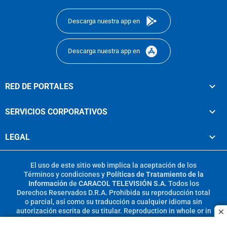
footer
Descarga nuestra app en
Descarga nuestra app en
RED DE PORTALES
SERVICIOS CORPORATIVOS
LEGAL
El uso de este sitio web implica la aceptación de los
Términos y condiciones
y
Políticas de Tratamiento de la
Información
de
CARACOL TELEVISIÓN S.A.
Todos los
Derechos Reservados D.R.A. Prohibida su reproducción total
o parcial, así como su traducción a cualquier idioma sin
autorización escrita de su titular. Reproduction in whole or in
c
part, or translation without written permission is prohibited.