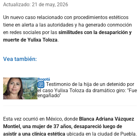
Whatsapp
Facebook
X
Actualizado: 21 de may, 2026
Un nuevo caso relacionado con procedimientos estéticos
tiene en alerta a las autoridades y ha generado conmoción
en redes sociales por las
similitudes con la desaparición y
muerte de Yulixa Toloza
.
Vea también:
Bogotá
Testimonio de la hija de un detenido por
el caso Yulixa Toloza da dramático giro: "Fue
engañado"
Esta vez ocurrió en México, donde
Blanca Adriana Vázquez
Montiel, una mujer de 37 años, desapareció luego de
asistir a una clínica estética
ubicada en la ciudad de Puebla.