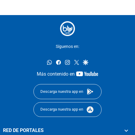
Síguenos en:
whatsapp
facebook
instagram
twitter
google
youtube-
Más contenido en
footer
Descarga nuestra app en
Descarga nuestra app en
RED DE PORTALES