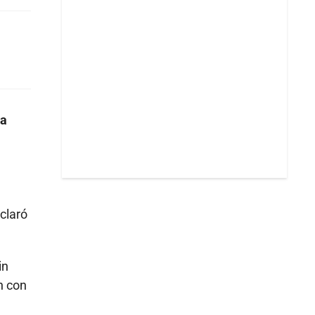
la
claró
in
n con