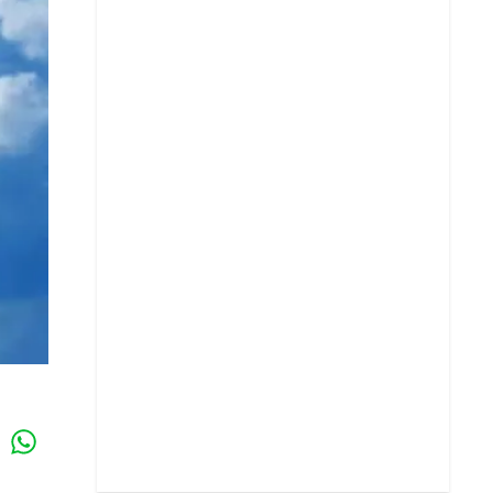
Whatsapp
k