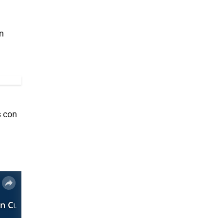
en
s con