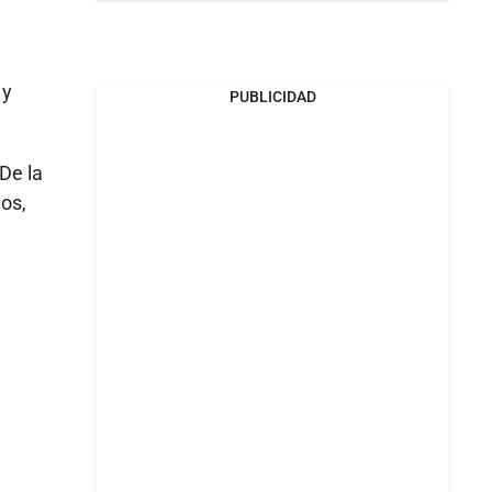
y
PUBLICIDAD
 De la
nos,