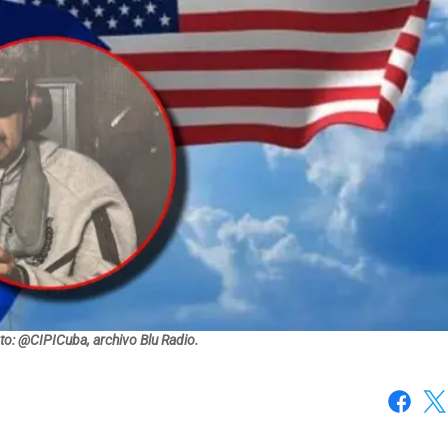
to: @CIPICuba, archivo Blu Radio.
Faceboo
X