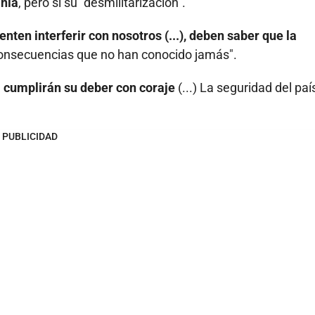
ania
, pero si su "desmilitarización".
tenten interferir con nosotros (...), deben saber que la
onsecuencias que no han conocido jamás".
a cumplirán su deber con coraje
(...) La seguridad del paí
PUBLICIDAD