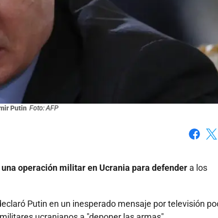
mir Putin
Foto: AFP
Faceboo
X
s una operación militar en Ucrania para defender
a los
 declaró Putin en un inesperado mensaje por televisión p
militares ucranianos a "deponer las armas".