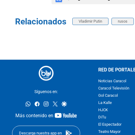
Relacionados
Vladimir Putin
rusos
RED DE PORTAL
Noticias Caracol
Caracol Televisión
Síguenos en:
Gol Caracol
whatsapp
facebook
instagram
twitter
google
La Kalle
HJCK
youtube-
Más contenido en
DiTu
footer
El Espectador
Teatro Mayor
Descarga nuestra app en