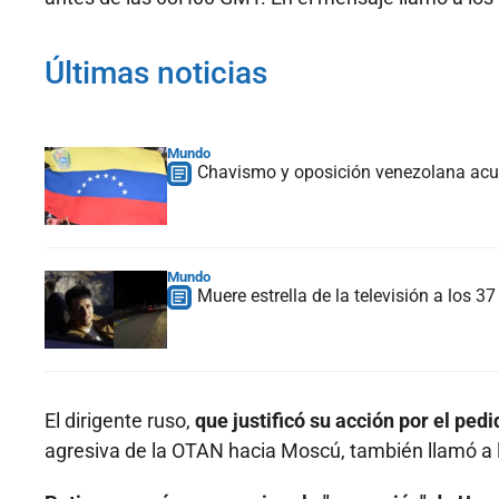
Últimas noticias
Mundo
Chavismo y oposición venezolana acue
Mundo
Muere estrella de la televisión a los 
El dirigente ruso,
que justificó su acción por el ped
agresiva de la OTAN hacia Moscú, también llamó a l