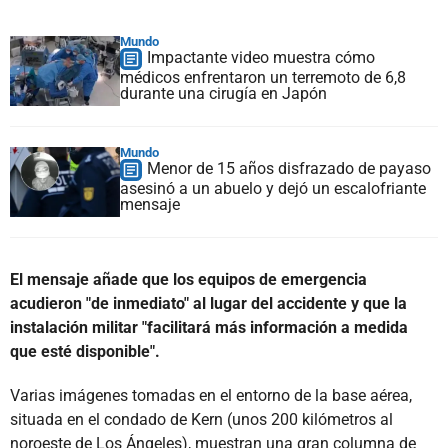
Mundo
Impactante video muestra cómo
médicos enfrentaron un terremoto de 6,8
durante una cirugía en Japón
Mundo
Menor de 15 años disfrazado de payaso
asesinó a un abuelo y dejó un escalofriante
mensaje
El mensaje añade que los equipos de emergencia
acudieron "de inmediato" al lugar del accidente y que la
instalación militar "facilitará más información a medida
que esté disponible".
Varias imágenes tomadas en el entorno de la base aérea,
situada en el condado de Kern (unos 200 kilómetros al
noroeste de Los Ángeles), muestran una gran columna de