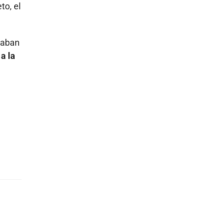
to, el
naban
 a la