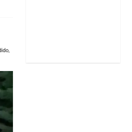
dido,