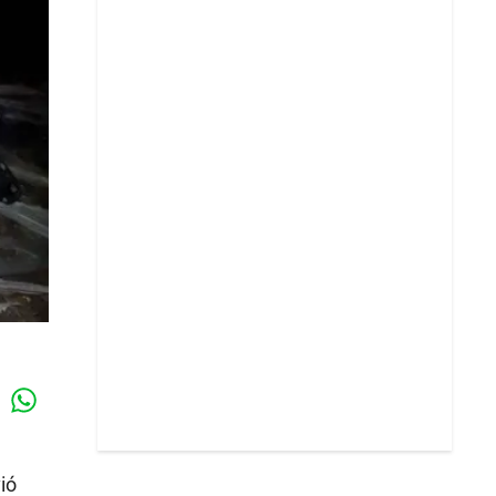
Whatsapp
k
vió