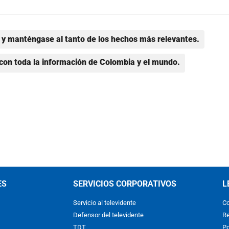
y manténgase al tanto de los hechos más relevantes.
con toda la información de Colombia y el mundo.
ES
SERVICIOS CORPORATIVOS
L
Servicio al televidente
Co
Defensor del televidente
Re
TDT
Po