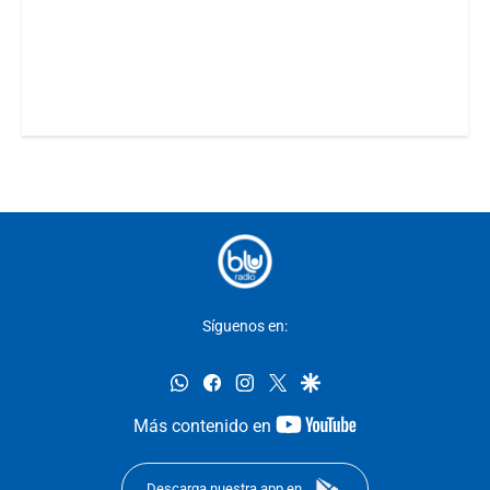
Síguenos en:
whatsapp
facebook
instagram
twitter
google
youtube-
Más contenido en
footer
Descarga nuestra app en