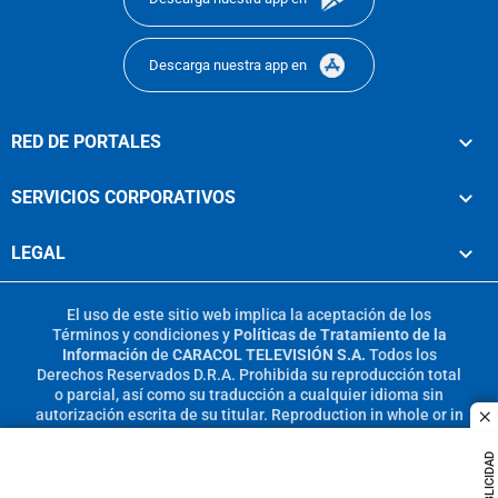
Descarga nuestra app en
RED DE PORTALES
SERVICIOS CORPORATIVOS
LEGAL
El uso de este sitio web implica la aceptación de los
Términos y condiciones
y
Políticas de Tratamiento de la
Información
de
CARACOL TELEVISIÓN S.A.
Todos los
Derechos Reservados D.R.A. Prohibida su reproducción total
o parcial, así como su traducción a cualquier idioma sin
autorización escrita de su titular. Reproduction in whole or in
c
part, or translation without written permission is prohibited.
All rights reserved 2025.
PUBLICIDAD