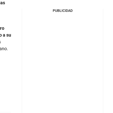
ras
PUBLICIDAD
ro
o a su
s
lano.