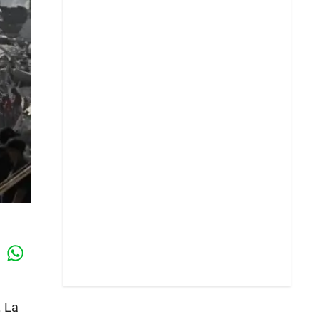
Whatsapp
k
. La