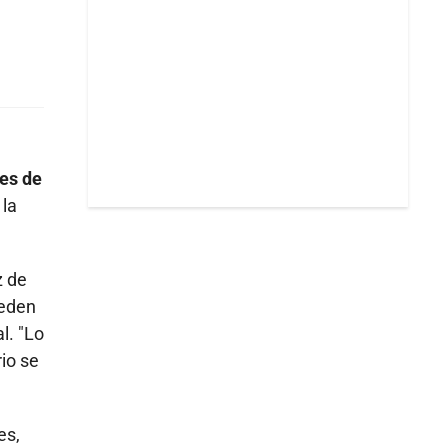
es de
 la
z de
ueden
l. "Lo
io se
es,