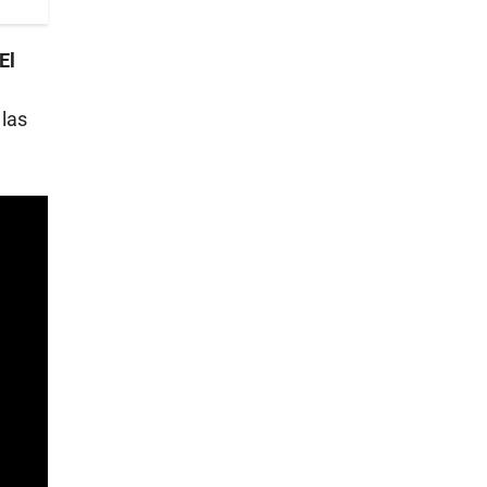
El
 las