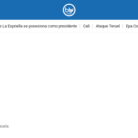
e La Espriella se posesiona como presidente
Cali
Ataque Teruel
Epa Co
PUBLICIDAD
zuela