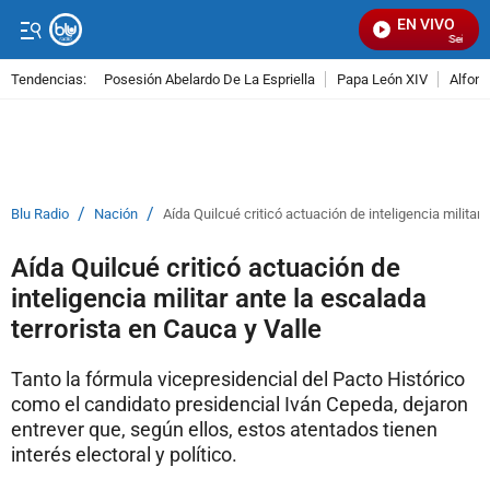
EN VIVO
Señal Vis
Tendencias:
Posesión Abelardo De La Espriella
Papa León XIV
Alfons
PUBLICIDAD
/
/
Blu Radio
Nación
Aída Quilcué criticó actuación de inteligencia militar 
Aída Quilcué criticó actuación de
inteligencia militar ante la escalada
terrorista en Cauca y Valle
Tanto la fórmula vicepresidencial del Pacto Histórico
como el candidato presidencial Iván Cepeda, dejaron
entrever que, según ellos, estos atentados tienen
interés electoral y político.