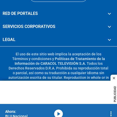
RED DE PORTALES
SERVICIOS CORPORATIVOS
LEGAL
El uso de este sitio web implica la aceptación de los
Términos y condiciones
y
Políticas de Tratamiento de la
Información
de
CARACOL TELEVISIÓN S.A.
Todos los
Derechos Reservados D.R.A. Prohibida su reproducción total
o parcial, así como su traducción a cualquier idioma sin
autorización escrita de su titular. Reproduction in whole or in
c
part, or translation without written permission is prohibited.
All rights reserved 2025.
PUBLICIDAD
MIEMBRO DE:
media-icon
BLU Nacional