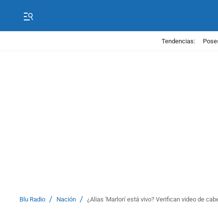
Tendencias:
Poses
/
/
Blu Radio
Nación
¿Alias 'Marlon' está vivo? Verifican video de ca