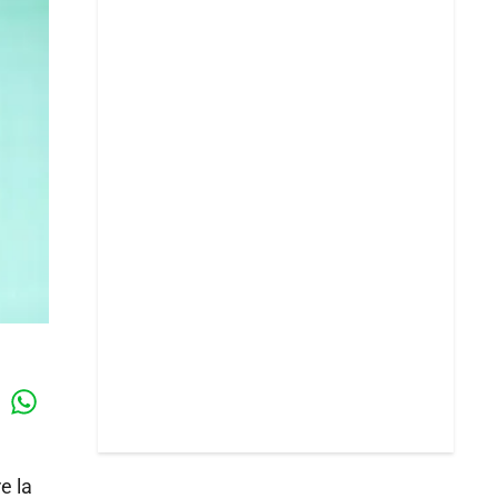
Whatsapp
k
e la