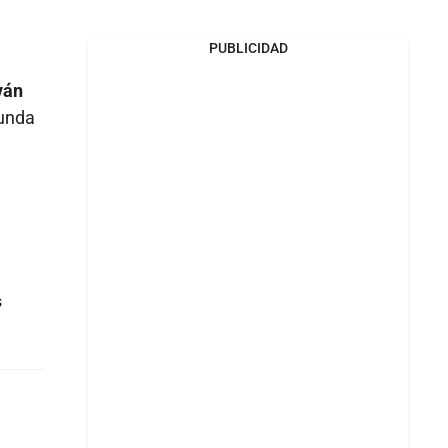
PUBLICIDAD
ván
gunda
s