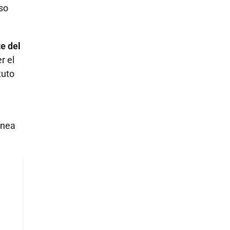
eso
te del
r el
tuto
ínea