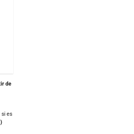
ir de
 si es
)