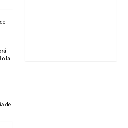
 de
erá
 o la
ia de