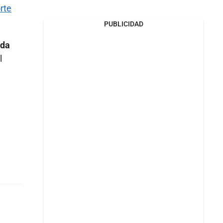
rte
PUBLICIDAD
nda
l