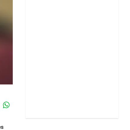
Whatsapp
k
es