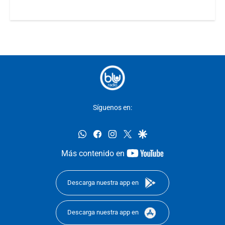
Síguenos en:
whatsapp
facebook
instagram
twitter
google
youtube-
Más contenido en
footer
Descarga nuestra app en
Descarga nuestra app en