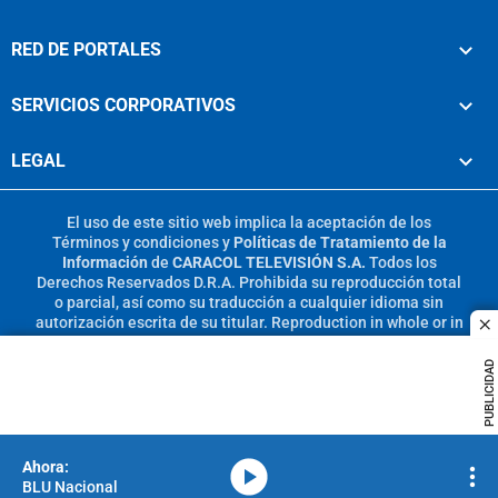
RED DE PORTALES
SERVICIOS CORPORATIVOS
LEGAL
El uso de este sitio web implica la aceptación de los
Términos y condiciones
y
Políticas de Tratamiento de la
Información
de
CARACOL TELEVISIÓN S.A.
Todos los
Derechos Reservados D.R.A. Prohibida su reproducción total
o parcial, así como su traducción a cualquier idioma sin
autorización escrita de su titular. Reproduction in whole or in
c
part, or translation without written permission is prohibited.
All rights reserved 2025.
PUBLICIDAD
MIEMBRO DE:
media-icon
BLU Nacional