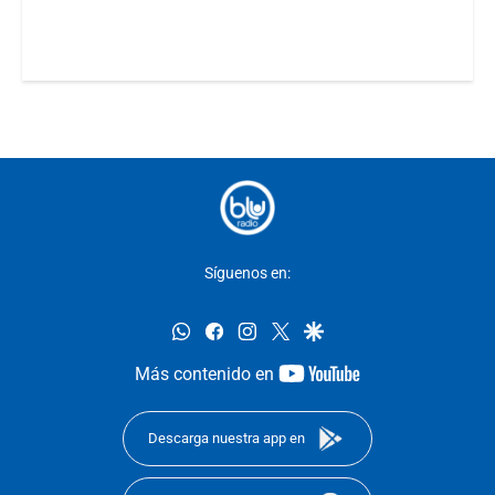
Síguenos en:
whatsapp
facebook
instagram
twitter
google
youtube-
Más contenido en
footer
Descarga nuestra app en