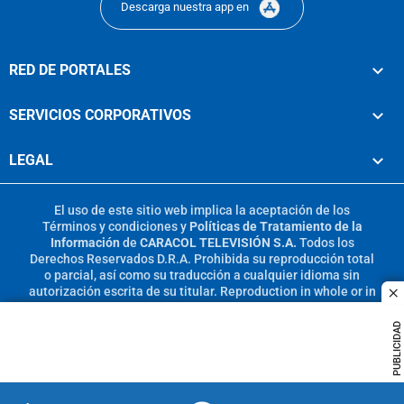
Descarga nuestra app en
RED DE PORTALES
SERVICIOS CORPORATIVOS
LEGAL
El uso de este sitio web implica la aceptación de los
Términos y condiciones
y
Políticas de Tratamiento de la
Información
de
CARACOL TELEVISIÓN S.A.
Todos los
Derechos Reservados D.R.A. Prohibida su reproducción total
o parcial, así como su traducción a cualquier idioma sin
autorización escrita de su titular. Reproduction in whole or in
c
part, or translation without written permission is prohibited.
All rights reserved 2025.
PUBLICIDAD
MIEMBRO DE: