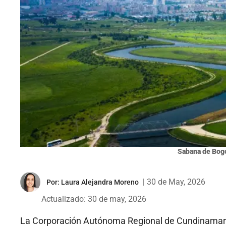
Sabana de Bogo
|
30 de May, 2026
Por:
Laura Alejandra Moreno
Actualizado: 30 de may, 2026
La Corporación Autónoma Regional de Cundinama