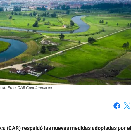
tá.
Foto: CAR Cundinamarca.
Faceboo
X
rca
(CAR) respaldó las nuevas medidas adoptadas por e