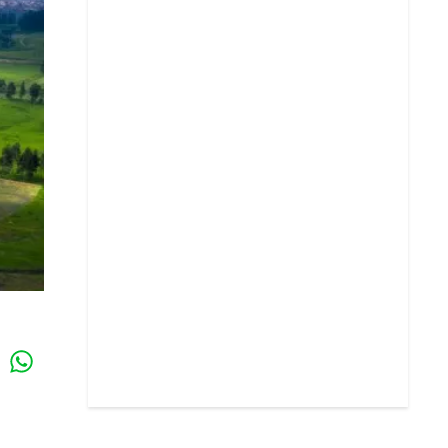
Whatsapp
k
l