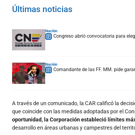
Últimas noticias
Nación
Congreso abrió convocatoria para elegi
Nación
Comandante de las FF. MM. pide garant
A través de un comunicado, la CAR calificó la decis
que coincide con las medidas adoptadas por el Cons
oportunidad, la Corporación estableció límites m
desarrollo en áreas urbanas y campestres del territor