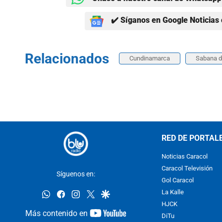
✔️ Síganos en Google Noticias 
Relacionados
Cundinamarca
Sabana d
RED DE PORTAL
Noticias Caracol
Caracol Televisión
Síguenos en:
Gol Caracol
whatsapp
facebook
instagram
twitter
google
La Kalle
HJCK
youtube-
Más contenido en
DiTu
footer