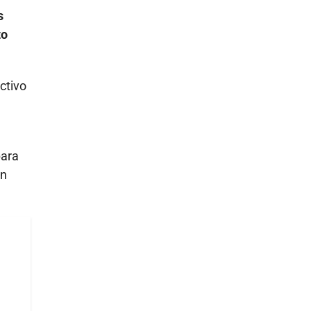
s
to
ctivo
para
án