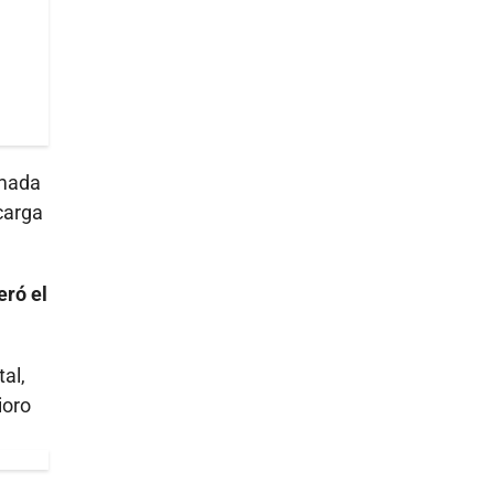
amada
carga
eró el
tal,
ioro