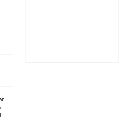
ar
a
l