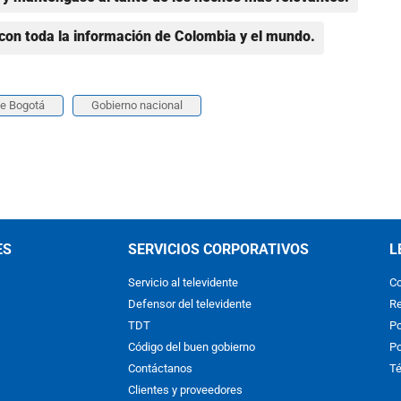
con toda la información de Colombia y el mundo.
e Bogotá
Gobierno nacional
ES
SERVICIOS CORPORATIVOS
L
Servicio al televidente
Co
Defensor del televidente
Re
TDT
Po
Código del buen gobierno
Po
Contáctanos
Té
Clientes y proveedores