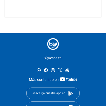
Síguenos en:
whatsapp
facebook
instagram
twitter
google
youtube-
Más contenido en
footer
Descarga nuestra app en