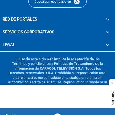
Descarga nuestra app en
RED DE PORTALES
SERVICIOS CORPORATIVOS
LEGAL
El uso de este sitio web implica la aceptación de los
Términos y condiciones
y
Políticas de Tratamiento de la
Información
de
CARACOL TELEVISIÓN S.A.
Todos los
Derechos Reservados D.R.A. Prohibida su reproducción total
o parcial, así como su traducción a cualquier idioma sin
autorización escrita de su titular. Reproduction in whole or in
c
part, or translation without written permission is prohibited.
All rights reserved 2025.
PUBLICIDAD
MIEMBRO DE: