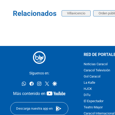
Relacionados
Villavicencio
Orden públ
RED DE PORTAL
Noticias Caracol
Caracol Televisión
Síguenos en:
Gol Caracol
whatsapp
facebook
instagram
twitter
google
La Kalle
HJCK
youtube-
Más contenido en
DiTu
footer
El Espectador
Teatro Mayor
Descarga nuestra app en
Caracol Internacional