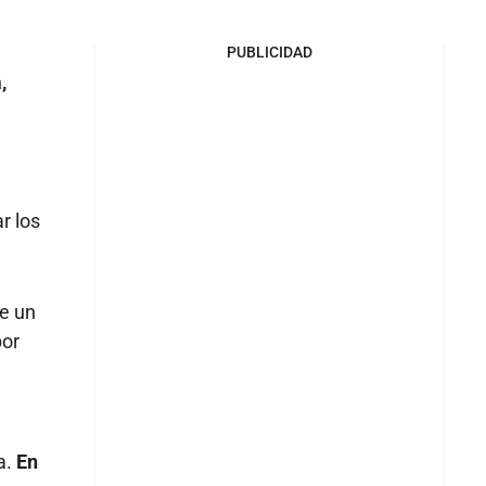
PUBLICIDAD
,
r los
de un
por
a.
En