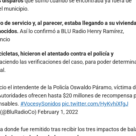
s disparos
que sufrió cuando se encontraba ya fuera de
el municipio.
 de servicio y, al parecer, estaba llegando a su vivienda
nocidos.
Así lo confirmó a BLU Radio Henry Ramírez,
encio
letas, hicieron el atentado contra el policía y
ciendo las verificaciones del caso, para poder determina
al.
ncio el intendente de la Policía Oswaldo Páramo, víctima 
 Autoridades ofrecen hasta $20 millones de recompensa 
onsables.
#VocesySonidos
pic.twitter.com/HyKvhiXfgJ
 (@BluRadioCo)
February 1, 2022
, a donde fue remitido tras recibir los tres impactos de bal