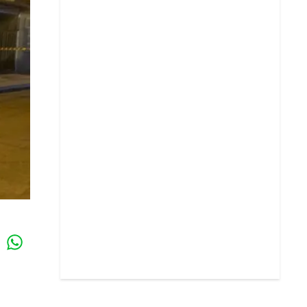
Whatsapp
k