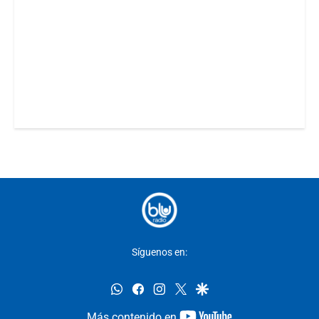
Síguenos en:
whatsapp
facebook
instagram
twitter
google
youtube-
Más contenido en