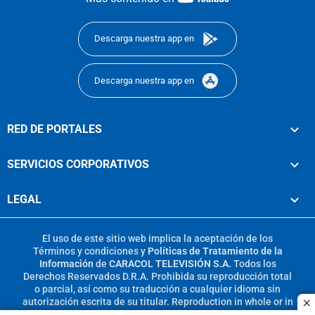
footer
Descarga nuestra app en
Descarga nuestra app en
RED DE PORTALES
SERVICIOS CORPORATIVOS
LEGAL
El uso de este sitio web implica la aceptación de los
Términos y condiciones
y
Políticas de Tratamiento de la
Información
de
CARACOL TELEVISIÓN S.A.
Todos los
Derechos Reservados D.R.A. Prohibida su reproducción total
o parcial, así como su traducción a cualquier idioma sin
autorización escrita de su titular. Reproduction in whole or in
c
part, or translation without written permission is prohibited.