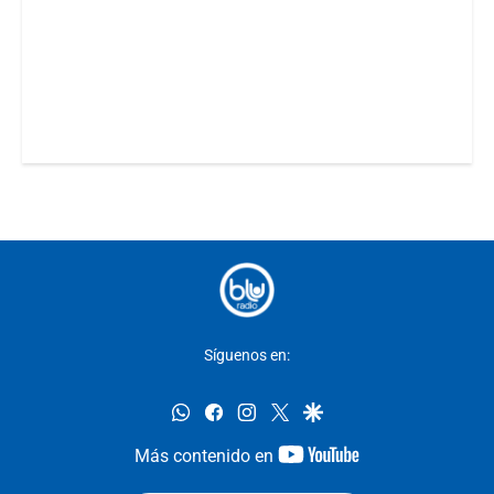
Síguenos en:
whatsapp
facebook
instagram
twitter
google
youtube-
Más contenido en
footer