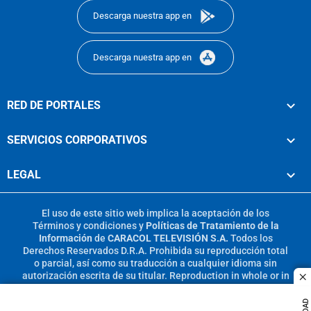
Descarga nuestra app en
Descarga nuestra app en
RED DE PORTALES
SERVICIOS CORPORATIVOS
LEGAL
El uso de este sitio web implica la aceptación de los
Términos y condiciones
y
Políticas de Tratamiento de la
Información
de
CARACOL TELEVISIÓN S.A.
Todos los
Derechos Reservados D.R.A. Prohibida su reproducción total
o parcial, así como su traducción a cualquier idioma sin
autorización escrita de su titular. Reproduction in whole or in
c
part, or translation without written permission is prohibited.
All rights reserved 2025.