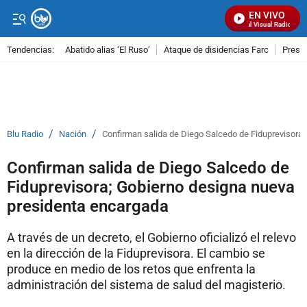
EN VIVO
Señal Visual Radio
Tendencias:
Abatido alias ‘El Ruso’
Ataque de disidencias Farc
Preso
PUBLICIDAD
/
/
Blu Radio
Nación
Confirman salida de Diego Salcedo de Fiduprevisora
Confirman salida de Diego Salcedo de
Fiduprevisora; Gobierno designa nueva
presidenta encargada
A través de un decreto, el Gobierno oficializó el relevo
en la dirección de la Fiduprevisora. El cambio se
produce en medio de los retos que enfrenta la
administración del sistema de salud del magisterio.