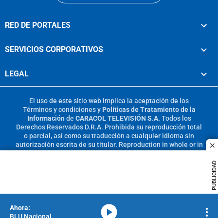
RED DE PORTALES
SERVICIOS CORPORATIVOS
LEGAL
El uso de este sitio web implica la aceptación de los
Términos y condiciones
y
Políticas de Tratamiento de la
Información
de
CARACOL TELEVISIÓN S.A.
Todos los
Derechos Reservados D.R.A. Prohibida su reproducción total
o parcial, así como su traducción a cualquier idioma sin
autorización escrita de su titular. Reproduction in whole or in
c
part, or translation without written permission is prohibited.
All rights reserved 2025.
PUBLICIDAD
MIEMBRO DE:
media-icon
BLU Nacional