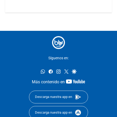
Síguenos en:
whatsapp
facebook
instagram
twitter
google
youtube-
Más contenido en
footer
Descarga nuestra app en
Descarga nuestra app en