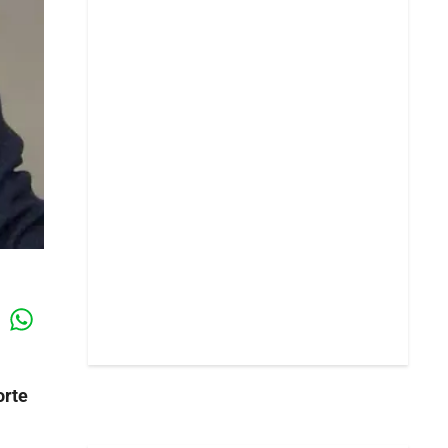
Whatsapp
k
orte