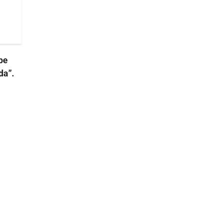
be
da”.