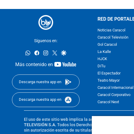
RED DE PORTAL
Noticias Caracol
Caracol Televisión
Síguenos en:
Gol Caracol
whatsapp
facebook
instagram
twitter
google
La Kalle
HJCK
youtube-
Más contenido en
DiTu
footer
El Espectador
Teatro Mayor
Descarga nuestra app en
Caracol Internacional
Caracol Corporativo
Descarga nuestra app en
Caracol Next
El uso de este sitio web implica la aceptación de los
Térmi
TELEVISIÓN S.A.
Todos los Derechos Reservados D.R.A. Pro
sin autorización escrita de su titular. Reproduction in whole