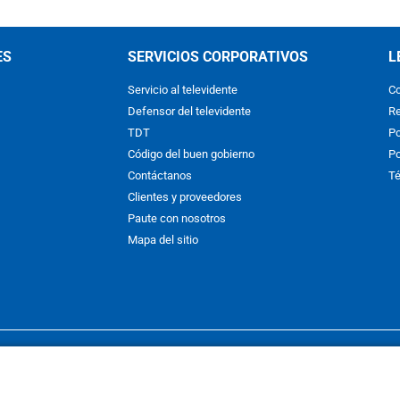
ES
SERVICIOS CORPORATIVOS
L
Servicio al televidente
Co
Defensor del televidente
Re
TDT
Po
Código del buen gobierno
Po
Contáctanos
Té
Clientes y proveedores
Paute con nosotros
Mapa del sitio
nos y condiciones
y
Políticas de Tratamiento de la Información
de
CAR
hibida su reproducción total o parcial, así como su traducción a cual
 or in part, or translation without written permission is prohibited. All 