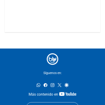
Síguenos en:
whatsapp
facebook
instagram
twitter
google
youtube-
Más contenido en
footer