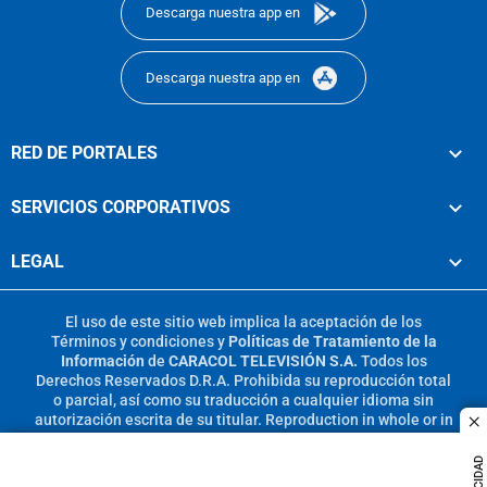
Descarga nuestra app en
Descarga nuestra app en
RED DE PORTALES
SERVICIOS CORPORATIVOS
LEGAL
El uso de este sitio web implica la aceptación de los
Términos y condiciones
y
Políticas de Tratamiento de la
Información
de
CARACOL TELEVISIÓN S.A.
Todos los
Derechos Reservados D.R.A. Prohibida su reproducción total
o parcial, así como su traducción a cualquier idioma sin
autorización escrita de su titular. Reproduction in whole or in
c
part, or translation without written permission is prohibited.
All rights reserved 2025.