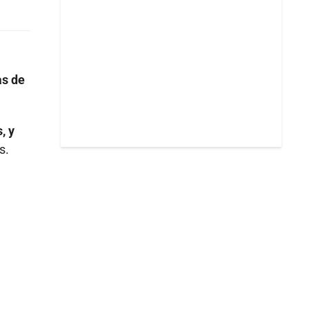
as de
, y
s.