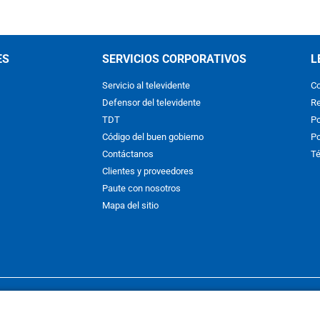
ES
SERVICIOS CORPORATIVOS
L
Servicio al televidente
Co
Defensor del televidente
Re
TDT
Po
Código del buen gobierno
Po
Contáctanos
Té
Clientes y proveedores
Paute con nosotros
Mapa del sitio
nos y condiciones
y
Políticas de Tratamiento de la Información
de
CAR
hibida su reproducción total o parcial, así como su traducción a cual