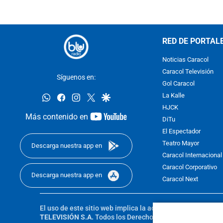
RED DE PORTAL
Noticias Caracol
Caracol Televisión
Síguenos en:
Gol Caracol
whatsapp
facebook
instagram
twitter
google
La Kalle
HJCK
youtube-
Más contenido en
DiTu
footer
El Espectador
Teatro Mayor
Descarga nuestra app en
Caracol Internacional
Caracol Corporativo
Descarga nuestra app en
Caracol Next
El uso de este sitio web implica la aceptación de los
Térmi
TELEVISIÓN S.A.
Todos los Derechos Reservados D.R.A. Pro