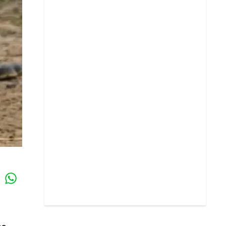
Whatsapp
k