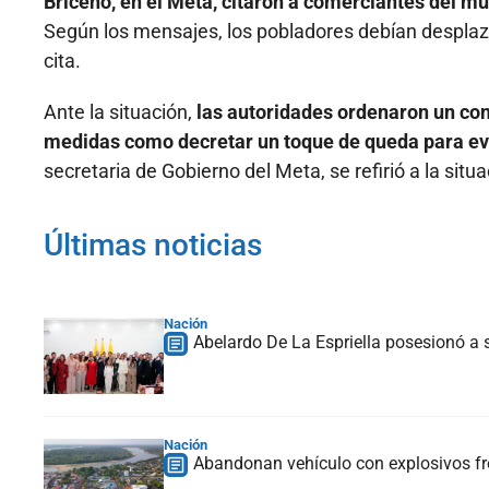
Briceño, en el Meta, citaron a comerciantes del 
Según los mensajes, los pobladores debían desplazar
cita.
Ante la situación,
las autoridades ordenaron un con
medidas como decretar un toque de queda para evit
secretaria de Gobierno del Meta, se refirió a la situa
Últimas noticias
Nación
Abelardo De La Espriella posesionó a s
Nación
Abandonan vehículo con explosivos fre