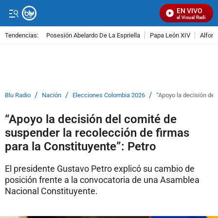
EN VIVO
Señal Visual Radio
Tendencias:
Posesión Abelardo De La Espriella
Papa León XIV
Alfons
PUBLICIDAD
/
/
/
Blu Radio
Nación
Elecciones Colombia 2026
“Apoyo la decisión del
“Apoyo la decisión del comité de
suspender la recolección de firmas
para la Constituyente”: Petro
El presidente Gustavo Petro explicó su cambio de
posición frente a la convocatoria de una Asamblea
Nacional Constituyente.