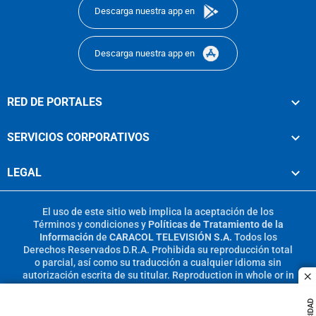
Descarga nuestra app en
Descarga nuestra app en
RED DE PORTALES
SERVICIOS CORPORATIVOS
LEGAL
El uso de este sitio web implica la aceptación de los
Términos y condiciones
y
Políticas de Tratamiento de la
Información
de
CARACOL TELEVISIÓN S.A.
Todos los
Derechos Reservados D.R.A. Prohibida su reproducción total
o parcial, así como su traducción a cualquier idioma sin
autorización escrita de su titular. Reproduction in whole or in
c
part, or translation without written permission is prohibited.
All rights reserved 2025.