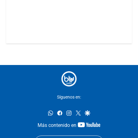
Síguenos en:
whatsapp
facebook
instagram
twitter
google
youtube-
Más contenido en
footer