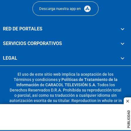
Descarga nuestra app en
RED DE PORTALES
SERVICIOS CORPORATIVOS
LEGAL
El uso de este sitio web implica la aceptación de los
Términos y condiciones
y
Políticas de Tratamiento de la
Información
de
CARACOL TELEVISIÓN S.A.
Todos los
Derechos Reservados D.R.A. Prohibida su reproducción total
o parcial, así como su traducción a cualquier idioma sin
autorización escrita de su titular. Reproduction in whole or in
c
part, or translation without written permission is prohibited.
All rights reserved 2025.
PUBLICIDAD
MIEMBRO DE: