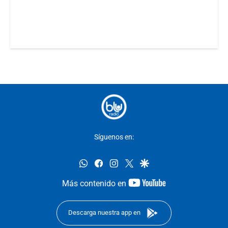
Síguenos en:
whatsapp
facebook
instagram
twitter
google
youtube-
Más contenido en
footer
Descarga nuestra app en