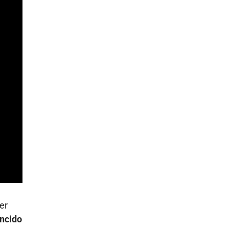
er
incido