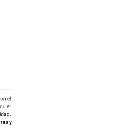
on el
quier
vidad
.
res y