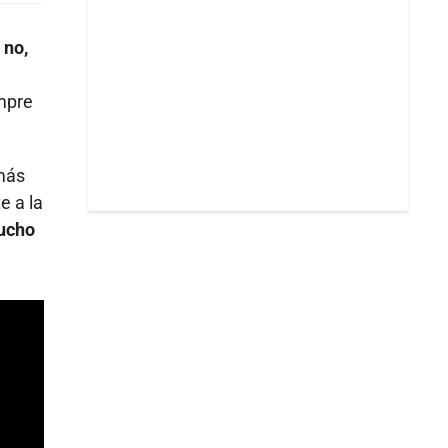
 no,
empre
 más
e a la
mucho