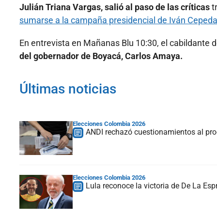
Julián Triana Vargas, salió al paso de las críticas
t
sumarse a la campaña presidencial de Iván Ceped
En entrevista en Mañanas Blu 10:30, el cabildante d
del gobernador de Boyacá, Carlos Amaya.
Últimas noticias
Elecciones Colombia 2026
ANDI rechazó cuestionamientos al proc
Elecciones Colombia 2026
Lula reconoce la victoria de De La Espr