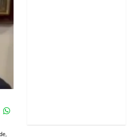
Whatsapp
k
de,