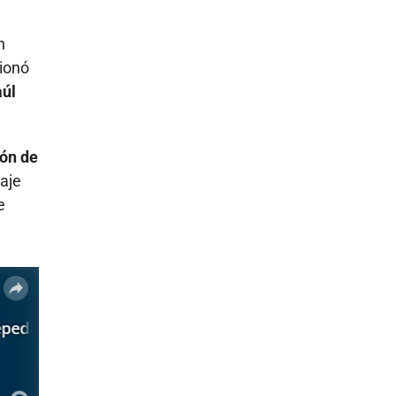
n
cionó
aúl
ión de
raje
e