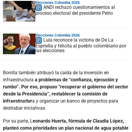
Elecciones Colombia 2026
ANDI rechazó cuestionamientos al
proceso electoral del presidente Petro
Elecciones Colombia 2026
Lula reconoce la victoria de De La
Espriella y felicita al pueblo colombiano por
las elecciones
Bonilla también atribuyó la caída de la inversión en
infraestructura
a problemas de “confianza, ejecución y
rumbo”. Por eso, propuso “recuperar el gobierno del sector
desde la Presidencia”, restablecer la comisión de
infraestructur
a y organizar un banco de proyectos para
destrabar iniciativas.
Por su parte, L
eonardo Huerta, fórmula de Claudia López,
planteó como prioridades un plan nacional de agua potable