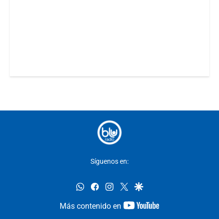
Síguenos en:
whatsapp
facebook
instagram
twitter
google
youtube-
Más contenido en
footer