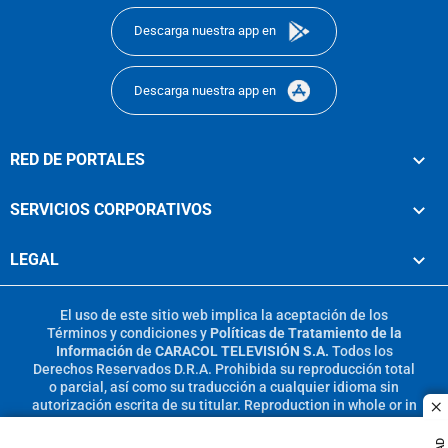
Descarga nuestra app en
Descarga nuestra app en
RED DE PORTALES
SERVICIOS CORPORATIVOS
LEGAL
El uso de este sitio web implica la aceptación de los
Términos y condiciones
y
Políticas de Tratamiento de la
Información
de
CARACOL TELEVISIÓN S.A.
Todos los
Derechos Reservados D.R.A. Prohibida su reproducción total
o parcial, así como su traducción a cualquier idioma sin
autorización escrita de su titular. Reproduction in whole or in
c
part, or translation without written permission is prohibited.
All rights reserved 2025.