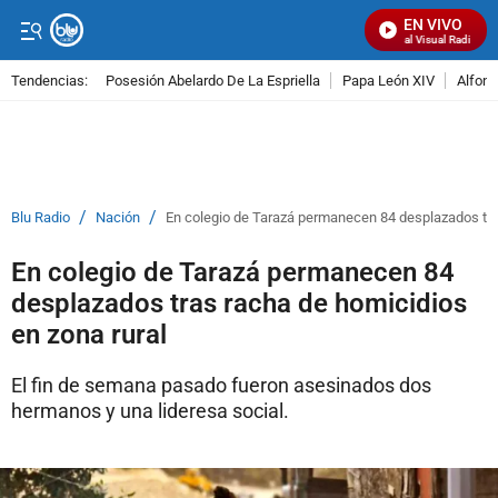
EN VIVO
Señal Visual Radio
Tendencias:
Posesión Abelardo De La Espriella
Papa León XIV
Alfons
PUBLICIDAD
/
/
Blu Radio
Nación
En colegio de Tarazá permanecen 84 desplazados tra
En colegio de Tarazá permanecen 84
desplazados tras racha de homicidios
en zona rural
El fin de semana pasado fueron asesinados dos
hermanos y una lideresa social.