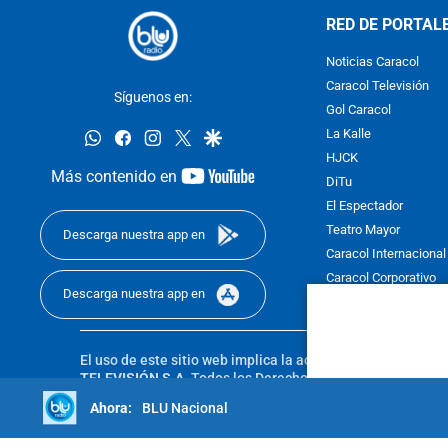
RED DE PORTAL
Noticias Caracol
Caracol Televisión
Síguenos en:
Gol Caracol
whatsapp
facebook
instagram
twitter
google
La Kalle
HJCK
youtube-
Más contenido en
DiTu
footer
El Espectador
Teatro Mayor
Descarga nuestra app en
Caracol Internacional
Caracol Corporativo
Descarga nuestra app en
Caracol Next
El uso de este sitio web implica la aceptación de los
Térmi
TELEVISIÓN S.A.
Todos los Derechos Reservados D.R.A. Pro
sin autorización escrita de su titular. Reproduction in whole
BLU Nacional
reserved 2025.