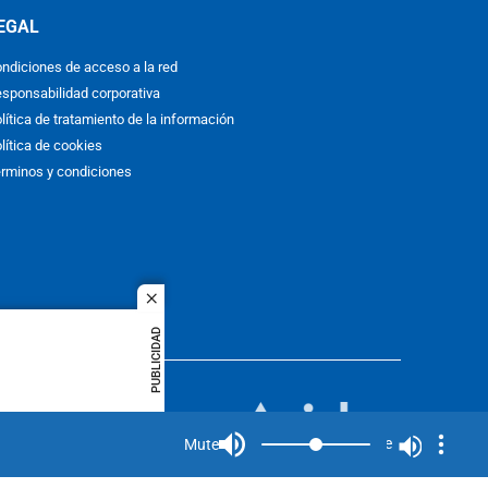
EGAL
ndiciones de acceso a la red
sponsabilidad corporativa
lítica de tratamiento de la información
lítica de cookies
rminos y condiciones
close
PUBLICIDAD
ACOL
quier idioma
MIEMBRO DE:
rights
Mute
Mute