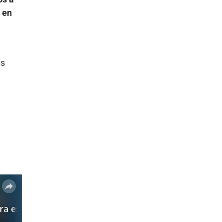
 en
as