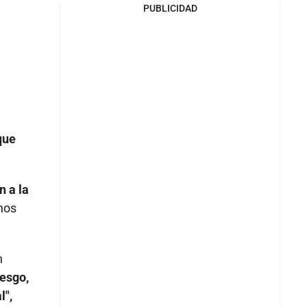
PUBLICIDAD
que
n a la
unos
n
iesgo,
l",