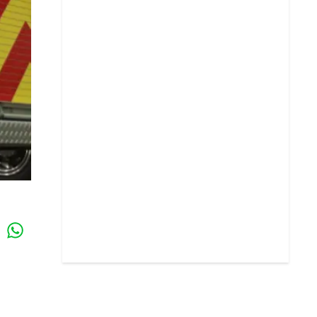
Whatsapp
k