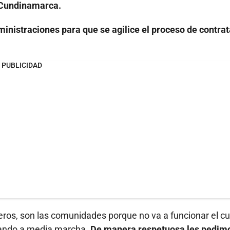
 Cundinamarca.
ministraciones para que se agilice el proceso de contra
PUBLICIDAD
ros, son las comunidades porque no va a funcionar el c
nando a media marcha.
De manera respetuosa les pedim