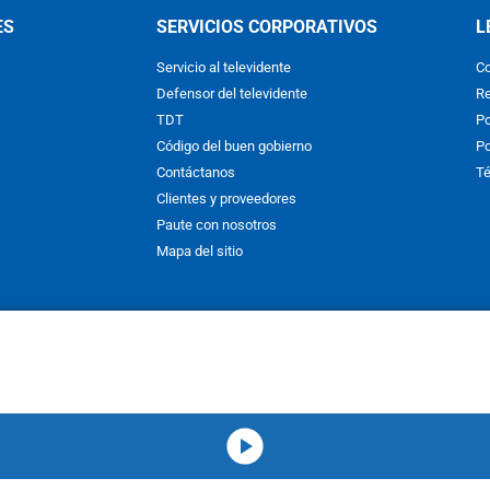
ES
SERVICIOS CORPORATIVOS
L
Servicio al televidente
Co
Defensor del televidente
Re
TDT
Po
Código del buen gobierno
Po
Contáctanos
Té
Clientes y proveedores
Paute con nosotros
Mapa del sitio
nos y condiciones
y
Políticas de Tratamiento de la Información
de
CAR
hibida su reproducción total o parcial, así como su traducción a cual
 or in part, or translation without written permission is prohibited. All 
media-icon