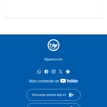
Síguenos en:
whatsapp
facebook
instagram
twitter
google
youtube-
Más contenido en
footer
Descarga nuestra app en