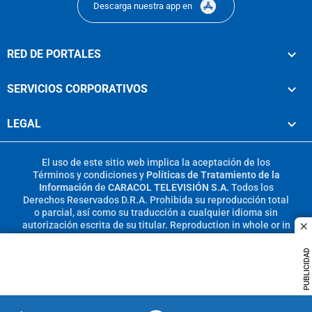
Descarga nuestra app en
RED DE PORTALES
SERVICIOS CORPORATIVOS
LEGAL
El uso de este sitio web implica la aceptación de los
Términos y condiciones
y
Políticas de Tratamiento de la
Información
de
CARACOL TELEVISIÓN S.A.
Todos los
Derechos Reservados D.R.A. Prohibida su reproducción total
o parcial, así como su traducción a cualquier idioma sin
autorización escrita de su titular. Reproduction in whole or in
c
part, or translation without written permission is prohibited.
All rights reserved 2025.
PUBLICIDAD
MIEMBRO DE: