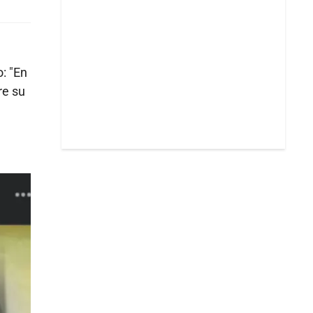
: "En
re su