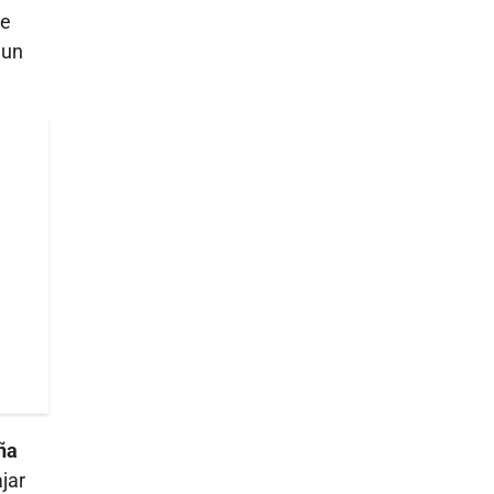
se
 un
ña
jar