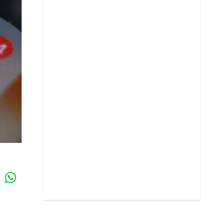
Whatsapp
k