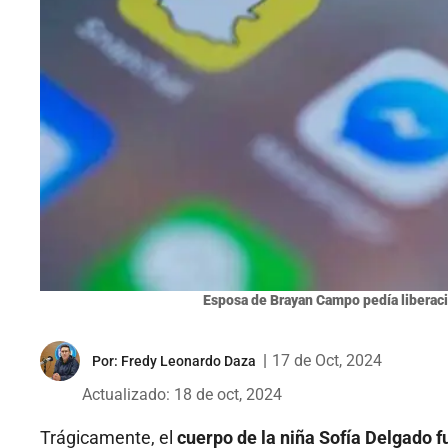
Esposa de Brayan Campo pedía liberac
|
17 de Oct, 2024
Por:
Fredy Leonardo Daza
Actualizado: 18 de oct, 2024
Trágicamente, el
cuerpo de la niña Sofía Delgado f