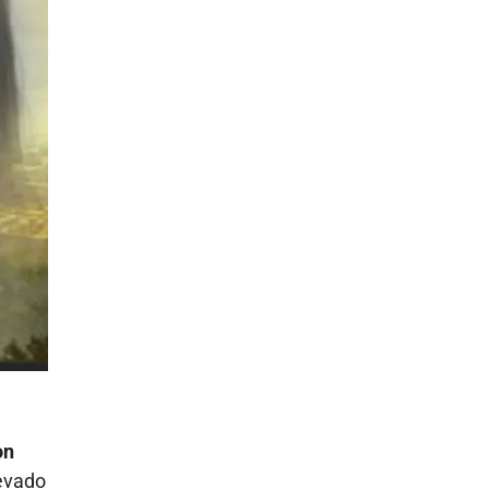
on
levado