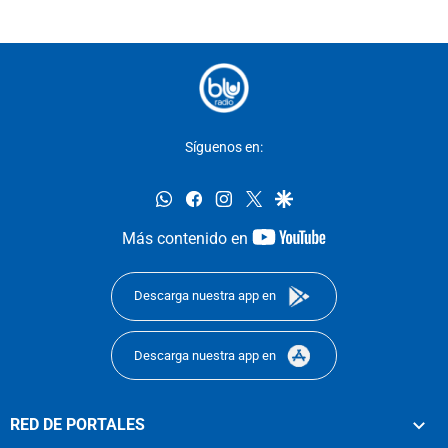
Síguenos en:
whatsapp
facebook
instagram
twitter
google
youtube-
Más contenido en
footer
Descarga nuestra app en
Descarga nuestra app en
RED DE PORTALES