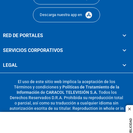
Descarga nuestra app en
RED DE PORTALES
SERVICIOS CORPORATIVOS
LEGAL
El uso de este sitio web implica la aceptación de los
Términos y condiciones
y
Políticas de Tratamiento de la
Información
de
CARACOL TELEVISIÓN S.A.
Todos los
Derechos Reservados D.R.A. Prohibida su reproducción total
o parcial, así como su traducción a cualquier idioma sin
autorización escrita de su titular. Reproduction in whole or in
c
part, or translation without written permission is prohibited.
All rights reserved 2025.
PUBLICIDAD
MIEMBRO DE: