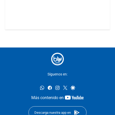
Síguenos en:
whatsapp
facebook
instagram
twitter
google
youtube-
Más contenido en
footer
Descarga nuestra app en