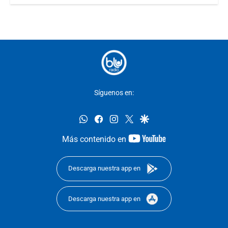
Síguenos en:
whatsapp
facebook
instagram
twitter
google
youtube-
Más contenido en
footer
Descarga nuestra app en
Descarga nuestra app en