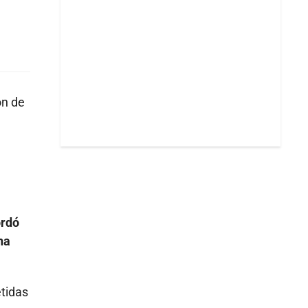
ón de
ordó
na
etidas