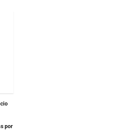
icio
as por