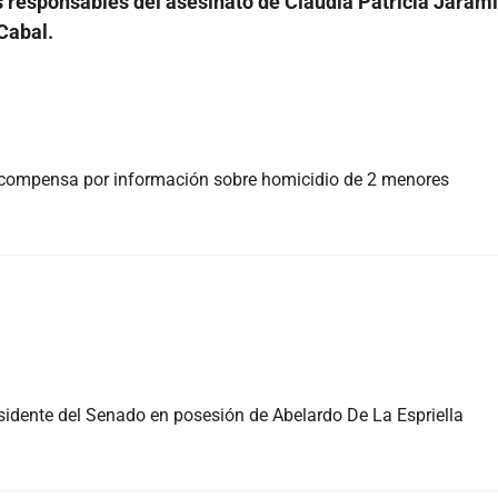
s responsables del asesinato de Claudia Patricia Jarami
Cabal.
ecompensa por información sobre homicidio de 2 menores
esidente del Senado en posesión de Abelardo De La Espriella