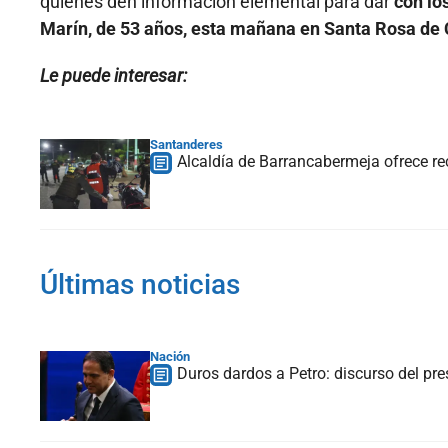
quienes den información elemental para dar
con lo
Marín, de 53 años, esta mañana en Santa Rosa de 
Le puede interesar:
Santanderes
Alcaldía de Barrancabermeja ofrece r
Últimas noticias
Nación
Duros dardos a Petro: discurso del pr