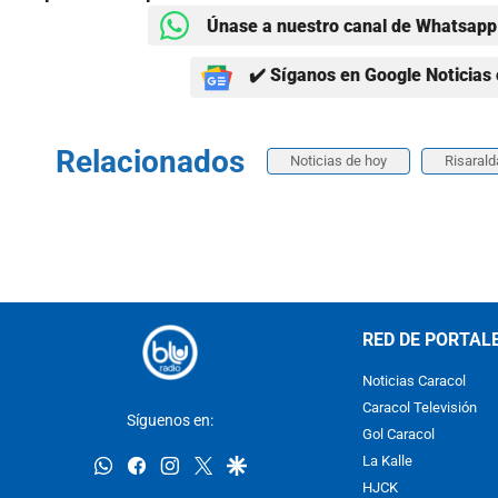
Únase a nuestro canal de Whatsapp 
✔️ Síganos en Google Noticias 
Relacionados
Noticias de hoy
Risarald
RED DE PORTAL
Noticias Caracol
Caracol Televisión
Síguenos en:
Gol Caracol
whatsapp
facebook
instagram
twitter
google
La Kalle
HJCK