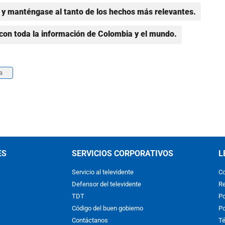
y manténgase al tanto de los hechos más relevantes.
con toda la información de Colombia y el mundo.
a
ES
SERVICIOS CORPORATIVOS
L
Servicio al televidente
Co
Defensor del televidente
Re
TDT
Po
Código del buen gobierno
Po
Contáctanos
Té