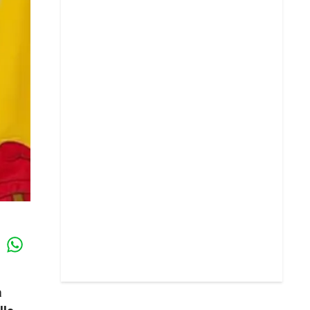
Whatsapp
k
a